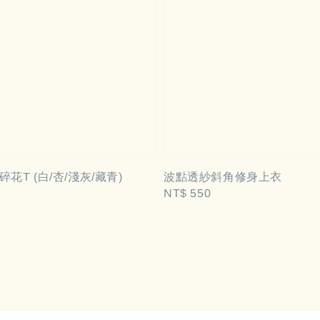
花T (白/杏/淺灰/藏青)
波點透紗斜角修身上衣
Regular
NT$ 550
price