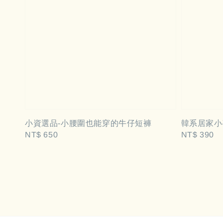
小資選品-小腰圍也能穿的牛仔短褲
韓系居家小碎
Regular
NT$ 650
Regular
NT$ 390
price
price