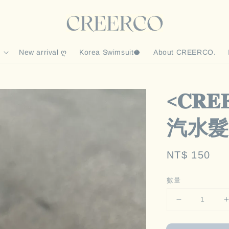
New arrival ღ
Korea Swimsuit🥥
About CREERCO.
<𝐂𝐑
汽水髮
Regular
NT$ 150
price
數量