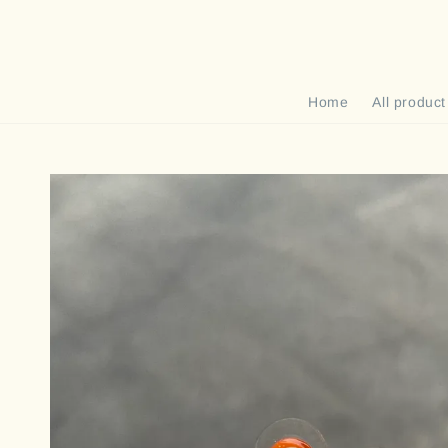
Home
All product