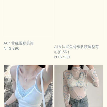
A07 蕾絲蛋糕長裙
A18 法式魚骨線收腰胸墊背
Regular
NT$ 890
心(白/灰)
price
Regular
NT$ 550
price