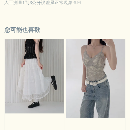
人工測量1到3公分誤差屬正常現象🙏🏻
您可能也喜歡