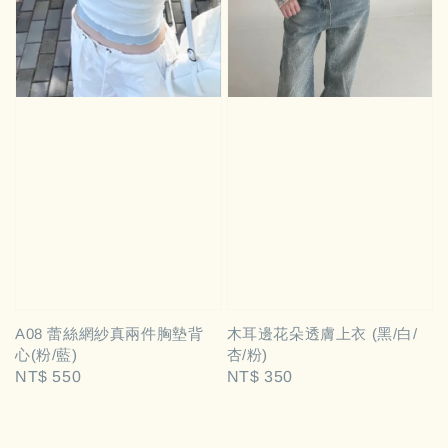
A08 蕾絲網紗真兩件胸墊背
木耳邊花朵透膚上衣 (黑/白/
心(粉/藍)
杏/粉)
Regular
NT$ 550
Regular
NT$ 350
price
price