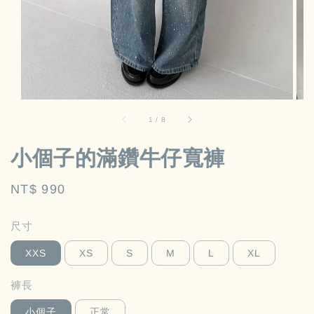
1
/
8
小個子的滿鑽牛仔寬褲
Regular
NT$ 990
price
尺寸
XXS
XS
S
M
L
XL
褲長
小個子
正常