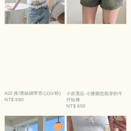
A02 推!蕾絲綁帶背心(白/粉)
小資選品-小腰圍也能穿的牛
仔短褲
Regular
NT$ 590
Regular
NT$ 650
price
price