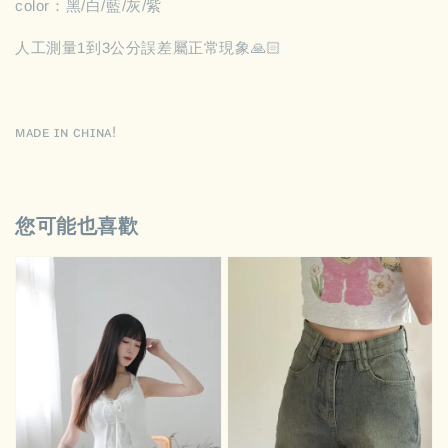
color：黑/白/藍/灰/紫
人工測量1到3公分誤差屬正常現象🙏🏻
ᴍᴀᴅᴇ ɪɴ ᴄʜɪɴᴀ!
您可能也喜歡