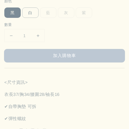
顏色
黑
白
藍
灰
紫
數量
加入購物車
<尺寸資訊>
衣長37/胸34/腰圍28/袖長16
✔︎自帶胸墊 可拆
✔︎彈性螺紋