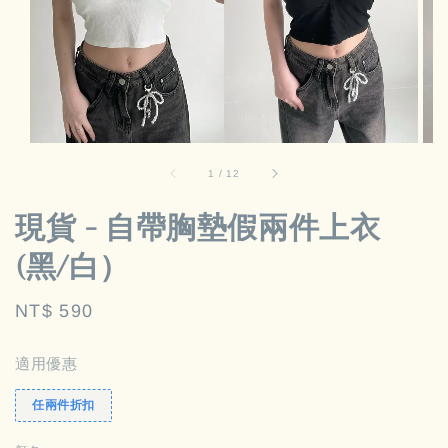
1
/
12
現貨 - 自帶胸墊假兩件上衣
(黑/白）
Regular
NT$ 590
price
適用優惠
任兩件折扣