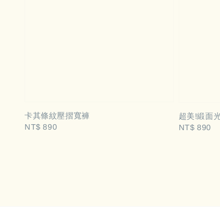
卡其條紋壓摺寬褲
超美!緞面
Regular
NT$ 890
Regular
NT$ 890
price
price