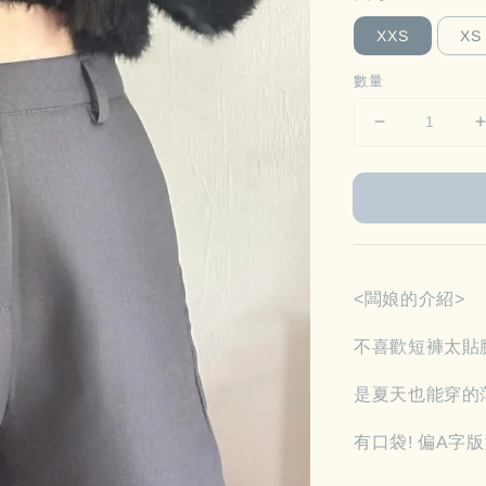
XXS
XS
數量
<闆娘的介紹>
不喜歡短褲太貼
是夏天也能穿的
有口袋! 偏A字