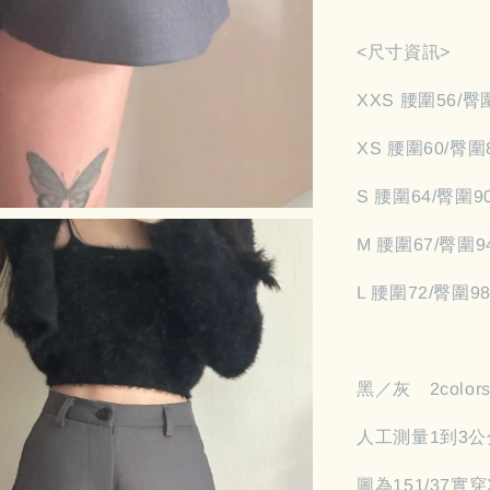
<尺寸資訊>
XXS 腰圍56/臀
XS 腰圍60/臀圍
S 腰圍64/臀圍9
M 腰圍67/臀圍9
L 腰圍72/臀圍9
黑／灰 2color
人工測量1到3公
圖為151/37實穿