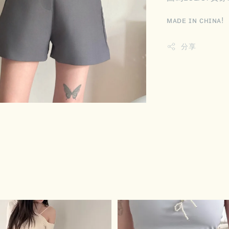
ᴍᴀᴅᴇ ɪɴ ᴄʜɪɴᴀ!
分享