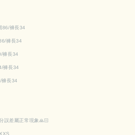
圍86/褲長34
86/褲長34
0/褲長34
4/褲長34
8/褲長34
s
分誤差屬正常現象🙏🏻
XXS