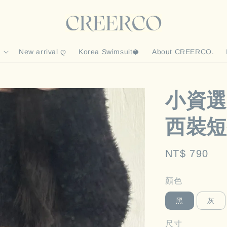
New arrival ღ
Korea Swimsuit🥥
About CREERCO.
小資選
西裝短
Regular
NT$ 790
price
顏色
黑
灰
尺寸