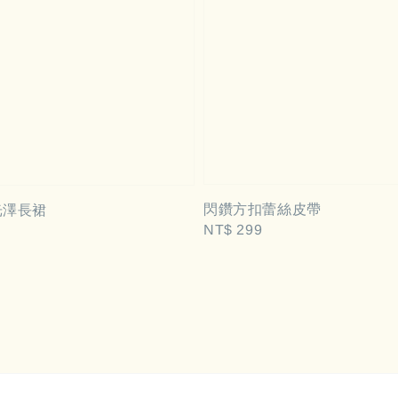
閃鑽方扣蕾絲皮帶
光澤長裙
Regular
NT$ 299
price