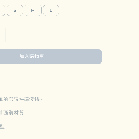
S
M
L
加入購物車
腿的選這件準沒錯~
薄西裝材質
版型