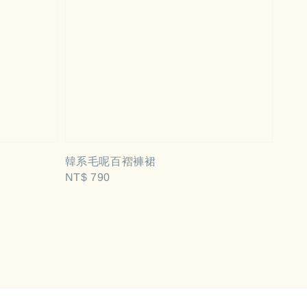
韓系毛呢百褶褲裙
Regular
NT$ 790
price