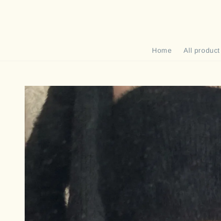
Home
All product