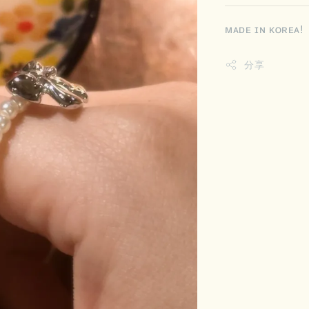
ᴍᴀᴅᴇ ɪɴ ᴋᴏʀᴇᴀ!
分享