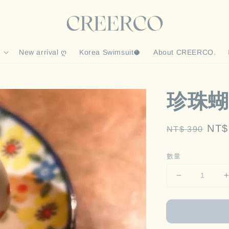
New arrival ღ
Korea Swimsuit🥥
About CREERCO.
珍珠蝴
Regular
Sal
NT$
NT$ 390
price
pric
數量