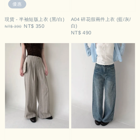
優惠
現貨 - 半袖短版上衣 (黑/白)
A04 碎花假兩件上衣 (藍/灰/
白)
Regular
Sale
NT$ 350
NT$ 390
Regular
NT$ 490
price
price
price