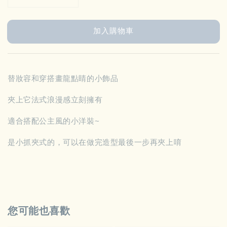
加入購物車
替妝容和穿搭畫龍點睛的小飾品
夾上它法式浪漫感立刻擁有
適合搭配公主風的小洋裝~
是小抓夾式的，可以在做完造型最後一步再夾上唷
您可能也喜歡