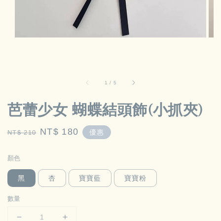
1
/
5
芭蕾少女 蝴蝶結頭飾(小抓夾)
Regular
Sale
NT$ 180
優惠
NT$ 210
price
price
顏色
黑
杏
寶寶藍
寶寶粉
數量