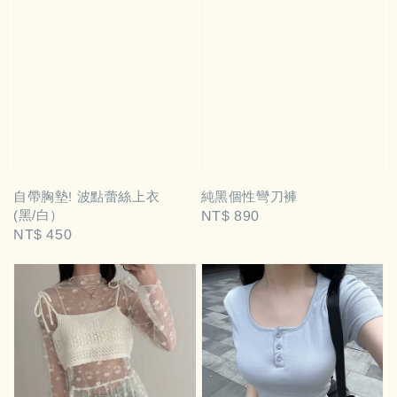
自帶胸墊! 波點蕾絲上衣
純黑個性彎刀褲
(黑/白）
Regular
NT$ 890
Regular
NT$ 450
price
price