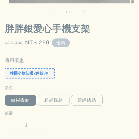
1
/
2
胖胖銀愛心手機支架
Regular
Sale
NT$ 290
優惠
NT$ 390
price
price
適用優惠
韓國小物任選2件折30!
顏色
白蝴蝶結
粉蝴蝶結
藍蝴蝶結
數量