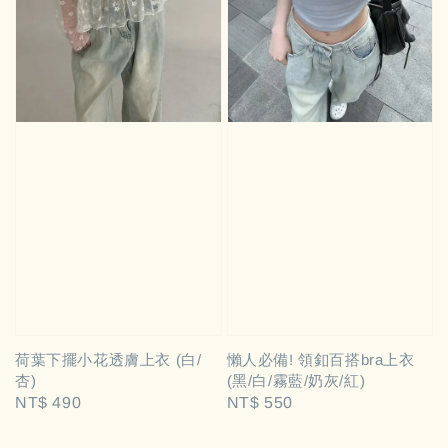
荷葉下擺小花透膚上衣 (白/
懶人必備! 領釦百搭bra上衣
杏)
(黑/白/霧藍/奶灰/紅)
Regular
NT$ 490
Regular
NT$ 550
price
price