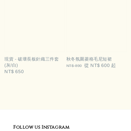
現貨 - 破壞長板針織三件套
秋冬氛圍菱格毛尼短裙
(灰/白)
Regular
Sale
從
NT$ 600
起
NT$ 890
Regular
NT$ 650
price
price
price
Follow us Instagram