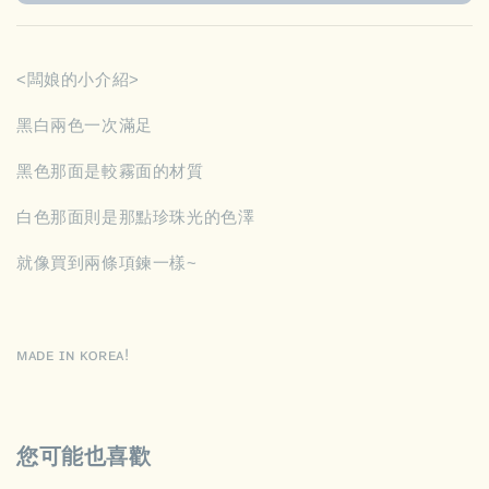
<闆娘的小介紹>
黑白兩色一次滿足
黑色那面是較霧面的材質
白色那面則是那點珍珠光的色澤
就像買到兩條項鍊一樣~
ᴍᴀᴅᴇ ɪɴ ᴋᴏʀᴇᴀ!
您可能也喜歡