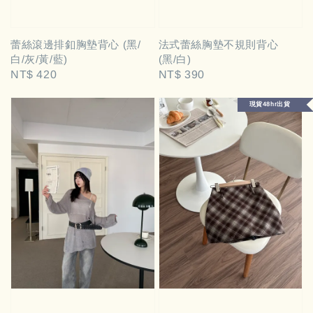
蕾絲滾邊排釦胸墊背心 (黑/
法式蕾絲胸墊不規則背心
白/灰/黃/藍)
(黑/白)
Regular
NT$ 420
Regular
NT$ 390
price
price
現貨48hr出貨