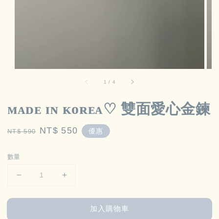
1
/
4
ᴍᴀᴅᴇ ɪɴ ᴋᴏʀᴇᴀ‪♡ 雙面愛心金鍊
Regular
Sale
NT$ 550
優惠
NT$ 590
price
price
數量
加入購物車