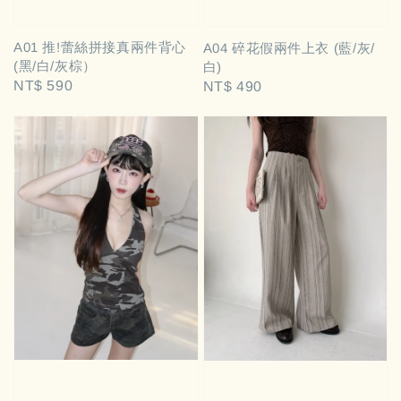
A01 推!蕾絲拼接真兩件背心
A04 碎花假兩件上衣 (藍/灰/
(黑/白/灰棕）
白)
Regular
NT$ 590
Regular
NT$ 490
price
price