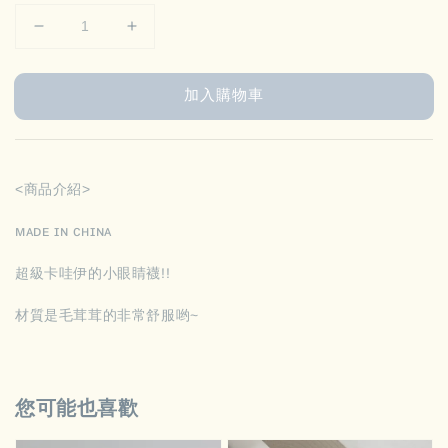
加入購物車
<商品介紹>
ᴍᴀᴅᴇ ɪɴ ᴄʜɪɴᴀ
超級卡哇伊的小眼睛襪!!
材質是毛茸茸的非常舒服哟~
您可能也喜歡