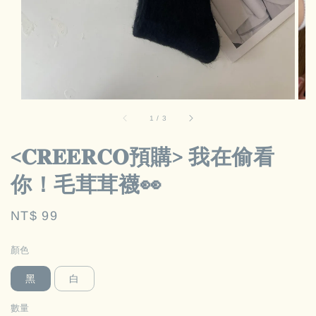
1
/
3
<𝐂𝐑𝐄𝐄𝐑𝐂𝐎預購> 我在偷看
你！毛茸茸襪👀
Regular
NT$ 99
price
顏色
黑
白
數量