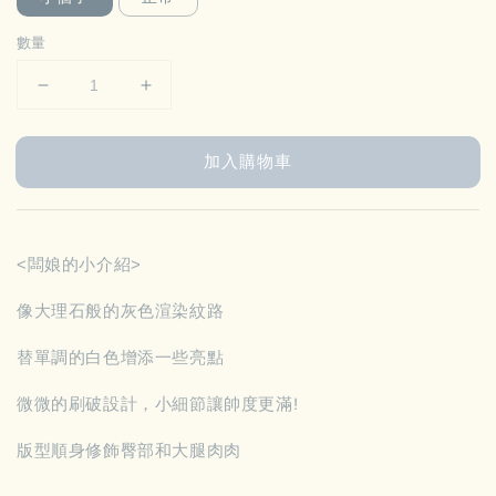
數量
加入購物車
<闆娘的小介紹>
像大理石般的灰色渲染紋路
替單調的白色增添一些亮點
微微的刷破設計，小細節讓帥度更滿!
版型順身修飾臀部和大腿肉肉