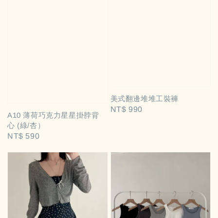
美式翻邊堆堆工裝褲
Regular
NT$ 990
A10 薄荷巧克力星星掛脖背
price
心 (綠/杏）
Regular
NT$ 590
price