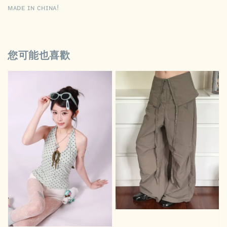
ᴍᴀᴅᴇ ɪɴ ᴄʜɪɴᴀ!
您可能也喜歡