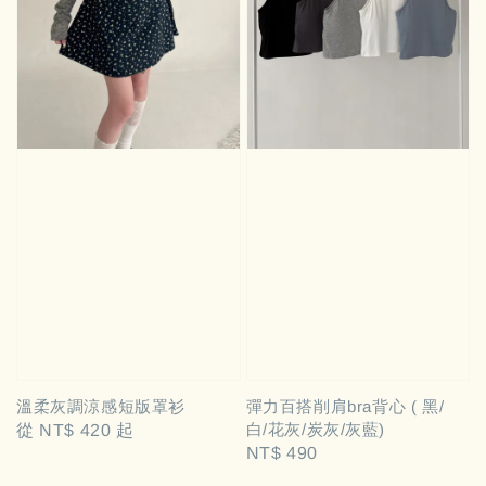
溫柔灰調涼感短版罩衫
彈力百搭削肩bra背心 ( 黑/
白/花灰/炭灰/灰藍)
Regular
從
NT$ 420
起
Regular
NT$ 490
price
price