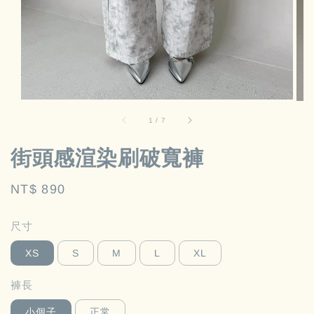
1
/
7
街頭感渲染刷破寬褲
Regular
NT$ 890
price
尺寸
XS
S
M
L
XL
褲長
小個子
正常